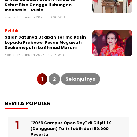
Sebut Bisa Ganggu Hubungan
Indonesia – Rusia
Kamis, 16 Januari 2025 - 10:06 WIB
Politik
Salah Satunya Ucapan Terima Kasih
kepada Prabowo, Pesan Megawati
Soekarnoputri ke Ahmad Muzani
Kamis, 16 Januari 2025 - 07:18 WIB
Paginasi
pos
1
2
Selanjutnya
BERITA POPULER
“2026 Campus Open Day” di CityUHK
(Dongguan) Tarik Lebih dari 50.000
Peserta