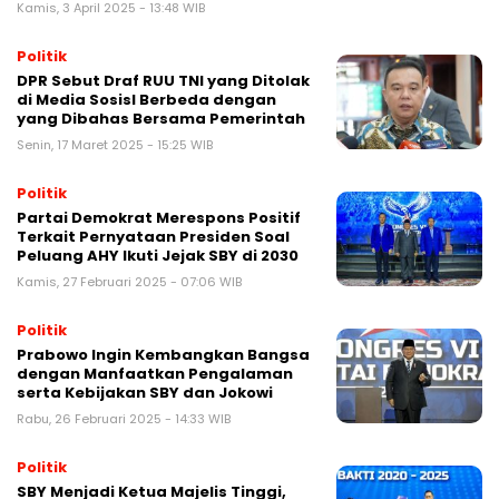
Kamis, 3 April 2025 - 13:48 WIB
Politik
DPR Sebut Draf RUU TNI yang Ditolak
di Media Sosisl Berbeda dengan
yang Dibahas Bersama Pemerintah
Senin, 17 Maret 2025 - 15:25 WIB
Politik
Partai Demokrat Merespons Positif
Terkait Pernyataan Presiden Soal
Peluang AHY Ikuti Jejak SBY di 2030
Kamis, 27 Februari 2025 - 07:06 WIB
Politik
Prabowo Ingin Kembangkan Bangsa
dengan Manfaatkan Pengalaman
serta Kebijakan SBY dan Jokowi
Rabu, 26 Februari 2025 - 14:33 WIB
Politik
SBY Menjadi Ketua Majelis Tinggi,