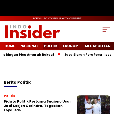
SCROLL TO CONTINUE WITH CONTENT
HOME
NASIONAL
POLITIK
EKONOMI
MEGAPOLITAN
 Ringan Picu Amarah Rakyat
Jasa Siaran Pers Persriliscom Me
Berita
Politik
Politik
Pidato Politik Pertama Sugiono Usai
Jadi Sekjen Gerindra, Tegaskan
Loyalitas