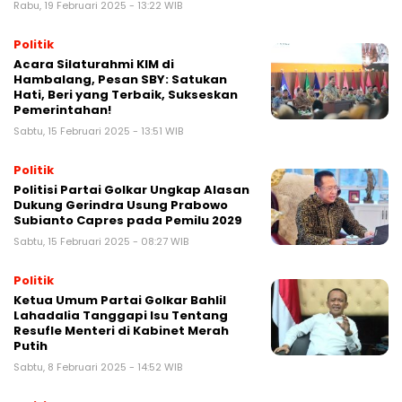
Rabu, 19 Februari 2025 - 13:22 WIB
Politik
Acara Silaturahmi KIM di
Hambalang, Pesan SBY: Satukan
Hati, Beri yang Terbaik, Sukseskan
Pemerintahan!
Sabtu, 15 Februari 2025 - 13:51 WIB
Politik
Politisi Partai Golkar Ungkap Alasan
Dukung Gerindra Usung Prabowo
Subianto Capres pada Pemilu 2029
Sabtu, 15 Februari 2025 - 08:27 WIB
Politik
Ketua Umum Partai Golkar Bahlil
Lahadalia Tanggapi Isu Tentang
Resufle Menteri di Kabinet Merah
Putih
Sabtu, 8 Februari 2025 - 14:52 WIB