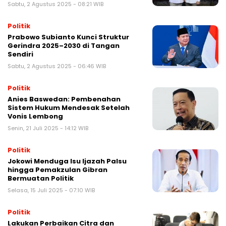
Sabtu, 2 Agustus 2025 - 08:21 WIB
Politik
Prabowo Subianto Kunci Struktur
Gerindra 2025–2030 di Tangan
Sendiri
Sabtu, 2 Agustus 2025 - 06:46 WIB
Politik
Anies Baswedan: Pembenahan
Sistem Hukum Mendesak Setelah
Vonis Lembong
Senin, 21 Juli 2025 - 14:12 WIB
Politik
Jokowi Menduga Isu Ijazah Palsu
hingga Pemakzulan Gibran
Bermuatan Politik
Selasa, 15 Juli 2025 - 07:10 WIB
Politik
Lakukan Perbaikan Citra dan