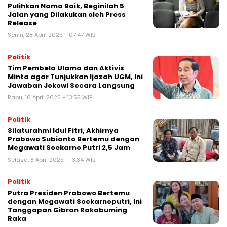
Pulihkan Nama Baik, Beginilah 5
Jalan yang Dilakukan oleh Press
Release
Senin, 28 April 2025 - 07:47 WIB
Politik
Tim Pembela Ulama dan Aktivis
Minta agar Tunjukkan Ijazah UGM, Ini
Jawaban Jokowi Secara Langsung
Rabu, 16 April 2025 - 13:55 WIB
Politik
Silaturahmi Idul Fitri, Akhirnya
Prabowo Subianto Bertemu dengan
Megawati Soekarno Putri 2,5 Jam
Selasa, 8 April 2025 - 13:34 WIB
Politik
Putra Presiden Prabowo Bertemu
dengan Megawati Soekarnoputri, Ini
Tanggapan Gibran Rakabuming
Raka