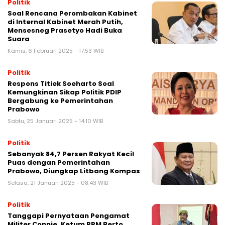
Politik
Soal Rencana Perombakan Kabinet
di Internal Kabinet Merah Putih,
Mensesneg Prasetyo Hadi Buka
Suara
Kamis, 6 Februari 2025 - 17:53 WIB
Politik
Respons Titiek Soeharto Soal
Kemungkinan Sikap Politik PDIP
Bergabung ke Pemerintahan
Prabowo
Sabtu, 25 Januari 2025 - 14:10 WIB
Politik
Sebanyak 84,7 Persen Rakyat Kecil
Puas dengan Pemerintahan
Prabowo, Diungkap Litbang Kompas
Selasa, 21 Januari 2025 - 08:43 WIB
Politik
Tanggapi Pernyataan Pengamat
Militer Connie, Ketum PPM Berto