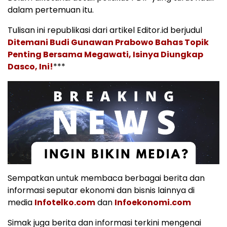
dalam pertemuan itu.
Tulisan ini republikasi dari artikel Editor.id berjudul
Ditemani Budi Gunawan Prabowo Bahas Topik
Penting Bersama Megawati, Isinya Diungkap
Dasco, Ini!
***
Sempatkan untuk membaca berbagai berita dan
informasi seputar ekonomi dan bisnis lainnya di
media
Infotelko.com
dan
Infoekonomi.com
Simak juga berita dan informasi terkini mengenai