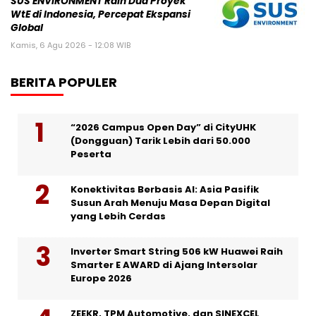
SUS ENVIRONMENT Raih Dua Proyek
WtE di Indonesia, Percepat Ekspansi
Global
Kamis, 6 Agu 2026 - 12:08 WIB
BERITA POPULER
“2026 Campus Open Day” di CityUHK
(Dongguan) Tarik Lebih dari 50.000
Peserta
Konektivitas Berbasis AI: Asia Pasifik
Susun Arah Menuju Masa Depan Digital
yang Lebih Cerdas
Inverter Smart String 506 kW Huawei Raih
Smarter E AWARD di Ajang Intersolar
Europe 2026
ZEEKR, TPM Automotive, dan SINEXCEL