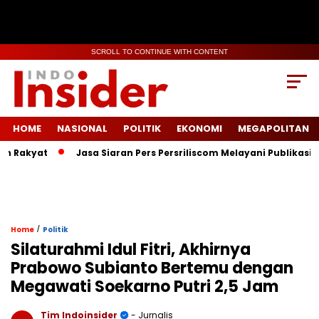
SCROLL TO CONTINUE WITH CONTENT
HOME
NASIONAL
POLITIK
EKONOMI
MEGAPOLITAN
kyat
Jasa Siaran Pers Persriliscom Melayani Publikasi ke Leb
/
Home
Politik
Silaturahmi Idul Fitri, Akhirnya
Prabowo Subianto Bertemu dengan
Megawati Soekarno Putri 2,5 Jam
Tim Indoinsider
- Jurnalis