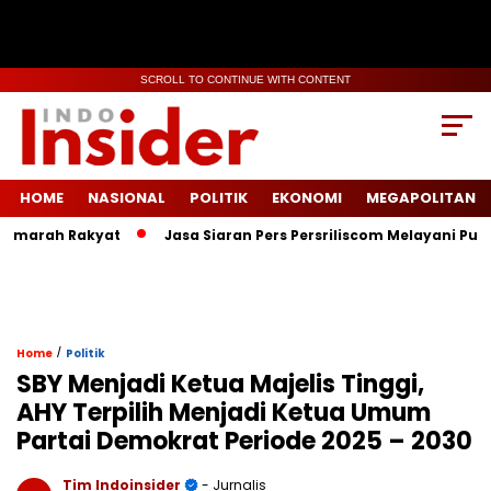
SCROLL TO CONTINUE WITH CONTENT
HOME
NASIONAL
POLITIK
EKONOMI
MEGAPOLITAN
arah Rakyat
Jasa Siaran Pers Persriliscom Melayani Publikas
/
Home
Politik
SBY Menjadi Ketua Majelis Tinggi,
AHY Terpilih Menjadi Ketua Umum
Partai Demokrat Periode 2025 – 2030
Tim Indoinsider
- Jurnalis