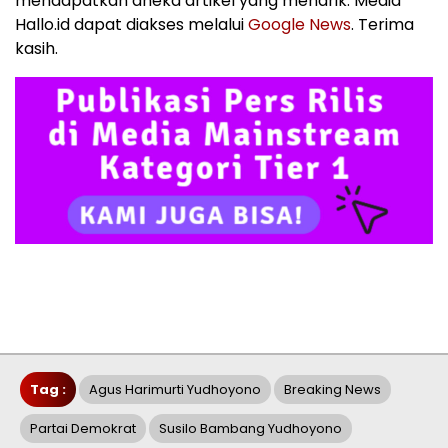
mendapatkan aneka artikel yang menarik. Media
Hallo.id dapat diakses melalui
Google News
. Terima
kasih.
Tag :
Agus Harimurti Yudhoyono
Breaking News
Partai Demokrat
Susilo Bambang Yudhoyono