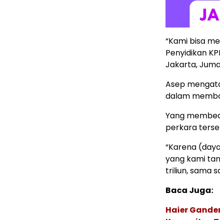
“Kami bisa me
Penyidikan KP
Jakarta, Juma
Asep mengata
dalam membong
Yang membeda
perkara terse
“Karena (daya
yang kami tan
triliun, sama sa
Baca Juga:
Haier Ganden