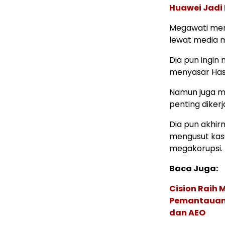
Huawei Jadi
Megawati men
lewat media 
Dia pun ingin
menyasar Has
Namun juga me
penting diker
Dia pun akhir
mengusut kas
megakorupsi.
Baca Juga:
Cision Raih
Pemantauan d
dan AEO