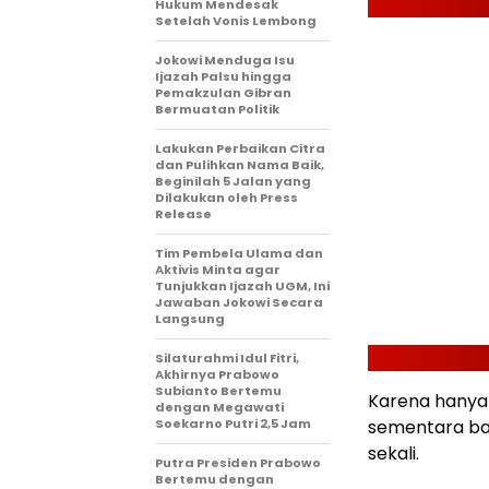
Hukum Mendesak
Setelah Vonis Lembong
Jokowi Menduga Isu
Ijazah Palsu hingga
Pemakzulan Gibran
Bermuatan Politik
Lakukan Perbaikan Citra
dan Pulihkan Nama Baik,
Beginilah 5 Jalan yang
Dilakukan oleh Press
Release
Tim Pembela Ulama dan
Aktivis Minta agar
Tunjukkan Ijazah UGM, Ini
Jawaban Jokowi Secara
Langsung
Silaturahmi Idul Fitri,
Akhirnya Prabowo
Subianto Bertemu
Karena hanya 
dengan Megawati
Soekarno Putri 2,5 Jam
sementara ba
sekali.
Putra Presiden Prabowo
Bertemu dengan