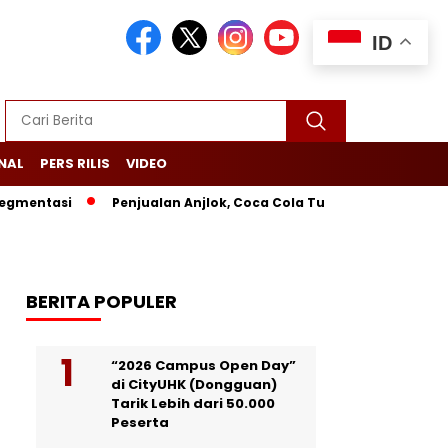
ID
NAL
PERS RILIS
VIDEO
si
Penjualan Anjlok, Coca Cola Tutup Pabrik di Bali
Leb
BERITA POPULER
“2026 Campus Open Day”
di CityUHK (Dongguan)
Tarik Lebih dari 50.000
Peserta