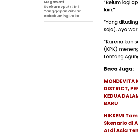
“Belum lagi a
Megawati
Soekarnoputri, Ini
lain.”
Tanggapan Gibran
Rakabuming Raka
“Yang dituding
saja). Ayo wart
“Karena kan 
(KPK) meneng 
Lenteng Agung
Baca Juga:
MONDEVITA 
DISTRICT, P
KEDUA DALA
BARU
HIKSEMI Tam
Skenario di
AI di Asia T