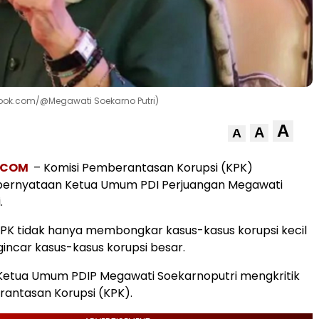
book.com/@Megawati Soekarno Putri)
A
A
A
R.COM
– Komisi Pemberantasan Korupsi (KPK)
ernyataan Ketua Umum PDI Perjuangan Megawati
.
KPK tidak hanya membongkar kasus-kasus korupsi kecil
incar kasus-kasus korupsi besar.
Ketua Umum PDIP Megawati Soekarnoputri mengkritik
antasan Korupsi (KPK).