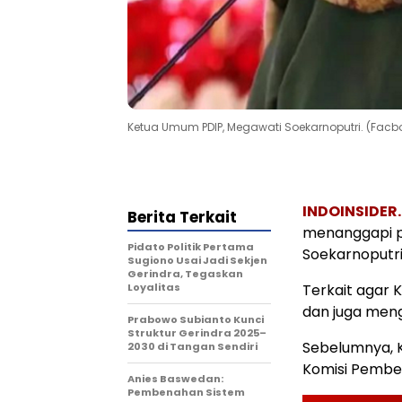
Ketua Umum PDIP, Megawati Soekarnoputri. (Fac
INDOINSIDE
Berita Terkait
menanggapi p
Pidato Politik Pertama
Soekarnoputri
Sugiono Usai Jadi Sekjen
Gerindra, Tegaskan
Loyalitas
Terkait agar 
dan juga meng
Prabowo Subianto Kunci
Struktur Gerindra 2025–
Sebelumnya, 
2030 di Tangan Sendiri
Komisi Pember
Anies Baswedan:
Pembenahan Sistem