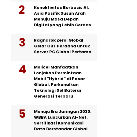
Konektivitas Berbasis AI:
Asia Pasifik Susun Arah
Menuju Masa Depan
Digital yang Lebih Cerdas
Ragnarok Zero: Global
Gelar OBT Perdana untuk
Server PC Global Pertama
Molicel Manfaatkan
Lonjakan Permintaan
Mobil “Hybrid” di Pasar
Global, Perkenalkan
Teknologi Sel Baterai
Generasi Terbaru
Menuju Era Jaringan 2030:
WBBA Luncurkan AI-Net,
Sertifikasi Komunikasi
Data Berstandar Global