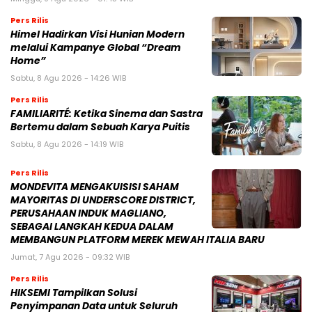
Pers Rilis
Himel Hadirkan Visi Hunian Modern
melalui Kampanye Global “Dream
Home”
Sabtu, 8 Agu 2026 - 14:26 WIB
Pers Rilis
FAMILIARITÉ: Ketika Sinema dan Sastra
Bertemu dalam Sebuah Karya Puitis
Sabtu, 8 Agu 2026 - 14:19 WIB
Pers Rilis
MONDEVITA MENGAKUISISI SAHAM
MAYORITAS DI UNDERSCORE DISTRICT,
PERUSAHAAN INDUK MAGLIANO,
SEBAGAI LANGKAH KEDUA DALAM
MEMBANGUN PLATFORM MEREK MEWAH ITALIA BARU
Jumat, 7 Agu 2026 - 09:32 WIB
Pers Rilis
HIKSEMI Tampilkan Solusi
Penyimpanan Data untuk Seluruh