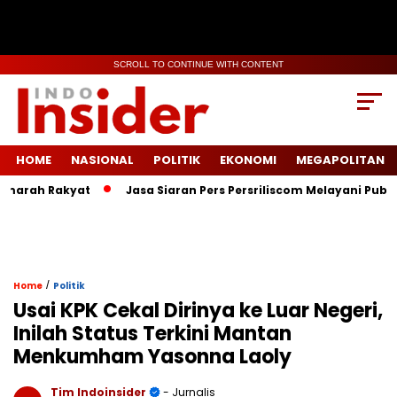
SCROLL TO CONTINUE WITH CONTENT
HOME
NASIONAL
POLITIK
EKONOMI
MEGAPOLITAN
rah Rakyat
Jasa Siaran Pers Persriliscom Melayani Publikasi
/
Home
Politik
Usai KPK Cekal Dirinya ke Luar Negeri,
Inilah Status Terkini Mantan
Menkumham Yasonna Laoly
Tim Indoinsider
- Jurnalis