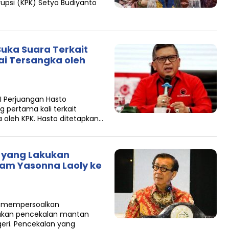
upsi (KPK) Setyo Budiyanto
Buka Suara Terkait
i Tersangka oleh
I Perjuangan Hasto
g pertama kali terkait
oleh KPK. Hasto ditetapkan…
K yang Lakukan
m Yasonna Laoly ke
P) mempersoalkan
ukan pencekalan mantan
eri. Pencekalan yang