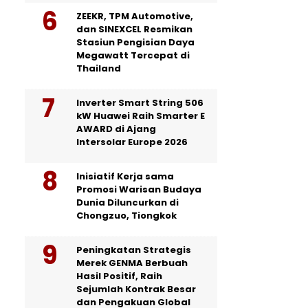
ZEEKR, TPM Automotive,
dan SINEXCEL Resmikan
Stasiun Pengisian Daya
Megawatt Tercepat di
Thailand
Inverter Smart String 506
kW Huawei Raih Smarter E
AWARD di Ajang
Intersolar Europe 2026
Inisiatif Kerja sama
Promosi Warisan Budaya
Dunia Diluncurkan di
Chongzuo, Tiongkok
Peningkatan Strategis
Merek GENMA Berbuah
Hasil Positif, Raih
Sejumlah Kontrak Besar
dan Pengakuan Global