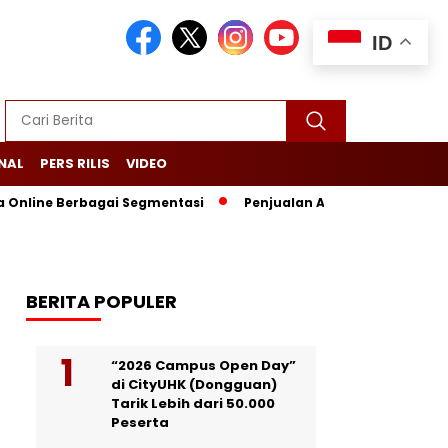
ID
NAL
PERS RILIS
VIDEO
Online Berbagai Segmentasi
Penjualan Anjlok, Coca Cola Tutup
BERITA POPULER
“2026 Campus Open Day”
di CityUHK (Dongguan)
Tarik Lebih dari 50.000
Peserta