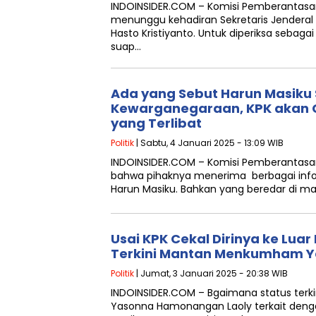
INDOINSIDER.COM – Komisi Pemberantasan
menunggu kehadiran Sekretaris Jenderal 
Hasto Kristiyanto. Untuk diperiksa sebag
suap…
Ada yang Sebut Harun Masiku
Kewarganegaraan, KPK akan 
yang Terlibat
Politik
| Sabtu, 4 Januari 2025 - 13:09 WIB
INDOINSIDER.COM – Komisi Pemberantasa
bahwa pihaknya menerima berbagai infor
Harun Masiku. Bahkan yang beredar di m
Usai KPK Cekal Dirinya ke Luar 
Terkini Mantan Menkumham Y
Politik
| Jumat, 3 Januari 2025 - 20:38 WIB
INDOINSIDER.COM – Bgaimana status te
Yasonna Hamonangan Laoly terkait deng