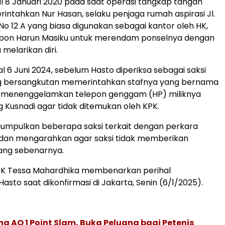
al 8 Januari 2020 pada saat operasi tangkap tangan
intahkan Nur Hasan, selaku penjaga rumah aspirasi Jl.
 No 12 A yang biasa digunakan sebagai kantor oleh HK,
pon Harun Masiku untuk merendam ponselnya dengan
 melarikan diri.
l 6 Juni 2024, sebelum Hasto diperiksa sebagai saksi
ng bersangkutan memerintahkan stafnya yang bernama
k menenggelamkan telepon genggam (HP) miliknya
 Kusnadi agar tidak ditemukan oleh KPK.
gumpulkan beberapa saksi terkait dengan perkara
 dan mengarahkan agar saksi tidak memberikan
ang sebenarnya.
KPK Tessa Mahardhika membenarkan perihal
sto saat dikonfirmasi di Jakarta, Senin (6/1/2025).
g AO 1 Point Slam, Buka Peluang bagi Petenis