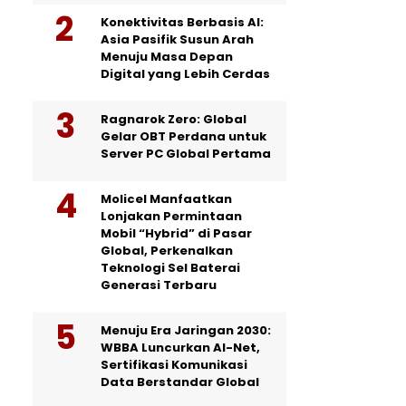
Konektivitas Berbasis AI:
Asia Pasifik Susun Arah
Menuju Masa Depan
Digital yang Lebih Cerdas
Ragnarok Zero: Global
Gelar OBT Perdana untuk
Server PC Global Pertama
Molicel Manfaatkan
Lonjakan Permintaan
Mobil “Hybrid” di Pasar
Global, Perkenalkan
Teknologi Sel Baterai
Generasi Terbaru
Menuju Era Jaringan 2030:
WBBA Luncurkan AI-Net,
Sertifikasi Komunikasi
Data Berstandar Global