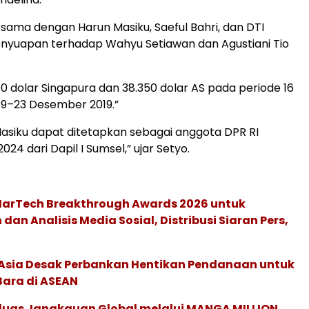
ama dengan Harun Masiku, Saeful Bahri, dan DTI
nyuapan terhadap Wahyu Setiawan dan Agustiani Tio
00 dolar Singapura dan 38.350 dolar AS pada periode 16
9–23 Desember 2019.”
asiku dapat ditetapkan sebagai anggota DPR RI
024 dari Dapil I Sumsel,” ujar Setyo.
 MarTech Breakthrough Awards 2026 untuk
an Analisis Media Sosial, Distribusi Siaran Pers,
e Asia Desak Perbankan Hentikan Pendanaan untuk
Bara di ASEAN
rluas Jangkauan Global melalui MANGA MILLION,