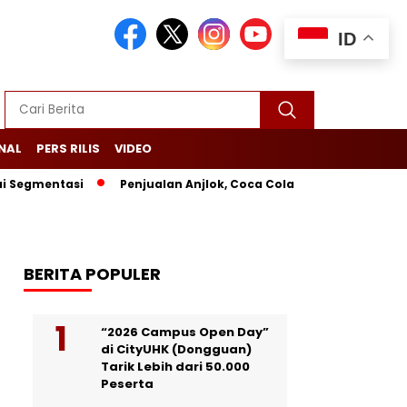
ID
NAL
PERS RILIS
VIDEO
ntasi
Penjualan Anjlok, Coca Cola Tutup Pabrik di Bali
L
BERITA POPULER
“2026 Campus Open Day”
di CityUHK (Dongguan)
Tarik Lebih dari 50.000
Peserta