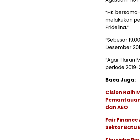
“HK bersama-s
melakukan pe
Fridelina.”
“Sebesar 19.0
Desember 201
“Agar Harun M
periode 2019-2
Baca Juga:
Cision Raih
Pemantauan d
dan AEO
Fair Financ
Sektor Batu 
Shueisha Pe