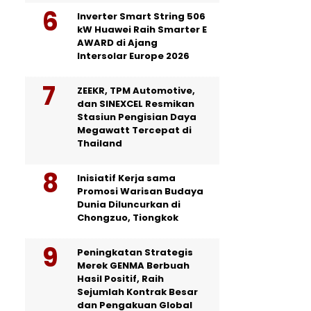
Inverter Smart String 506
kW Huawei Raih Smarter E
AWARD di Ajang
Intersolar Europe 2026
ZEEKR, TPM Automotive,
dan SINEXCEL Resmikan
Stasiun Pengisian Daya
Megawatt Tercepat di
Thailand
Inisiatif Kerja sama
Promosi Warisan Budaya
Dunia Diluncurkan di
Chongzuo, Tiongkok
Peningkatan Strategis
Merek GENMA Berbuah
Hasil Positif, Raih
Sejumlah Kontrak Besar
dan Pengakuan Global