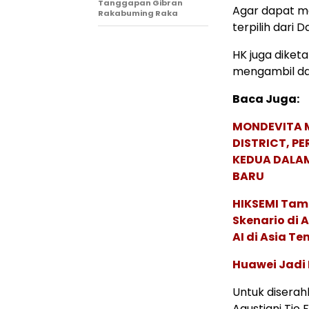
Tanggapan Gibran
Agar dapat m
Rakabuming Raka
terpilih dari D
HK juga diket
mengambil da
Baca Juga:
MONDEVITA 
DISTRICT, P
KEDUA DALA
BARU
HIKSEMI Tam
Skenario di
AI di Asia T
Huawei Jadi
Untuk diserah
Agustiani Tio F