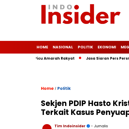
HOME
NASIONAL
POLITIK
EKONOMI
MEG
s Ringan Picu Amarah Rakyat
Jasa Siaran Pers Persriliscom 
Home
Politik
/
Sekjen PDIP Hasto Krist
Terkait Kasus Penyuap
Tim Indoinsider
- Jurnalis