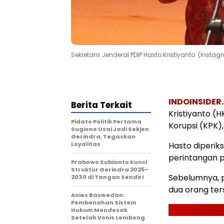
Sekretaris Jenderal PDIP Hasto Kristiyanto. (Ins
INDOINSIDER
Berita Terkait
Kristiyanto (
Pidato Politik Pertama
Korupsi (KPK),
Sugiono Usai Jadi Sekjen
Gerindra, Tegaskan
Loyalitas
Hasto diperik
perintangan p
Prabowo Subianto Kunci
Struktur Gerindra 2025–
Sebelumnya, 
2030 di Tangan Sendiri
dua orang ter
Anies Baswedan:
Pembenahan Sistem
Hukum Mendesak
Setelah Vonis Lembong