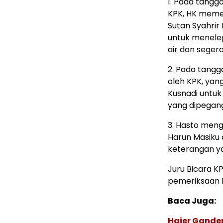
1. Pada tangg
KPK, HK memer
Sutan Syahrir
untuk menele
air dan segera
2. Pada tangga
oleh KPK, ya
Kusnadi untu
yang dipegang
3. Hasto men
Harun Masiku
keterangan y
Juru Bicara 
pemeriksaan Ha
Baca Juga:
Haier Ganden