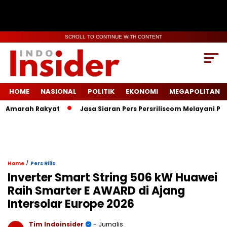
SCROLL TO CONTINUE WITH CONTENT
HOME
NASIONAL
POLITIK
EKONOMI
MEGAPOLITAN
Amarah Rakyat
Jasa Siaran Pers Persriliscom Melayani Publika
/
Home
Pers Rilis
Inverter Smart String 506 kW Huawei
Raih Smarter E AWARD di Ajang
Intersolar Europe 2026
Tim Indoinsider
- Jurnalis