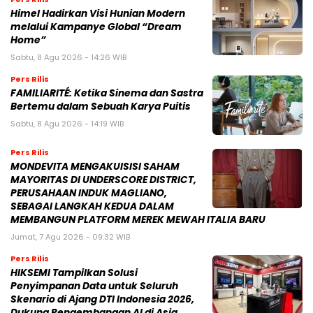
Himel Hadirkan Visi Hunian Modern
melalui Kampanye Global “Dream
Home”
Sabtu, 8 Agu 2026 - 14:26 WIB
Pers Rilis
FAMILIARITÉ: Ketika Sinema dan Sastra
Bertemu dalam Sebuah Karya Puitis
Sabtu, 8 Agu 2026 - 14:19 WIB
Pers Rilis
MONDEVITA MENGAKUISISI SAHAM
MAYORITAS DI UNDERSCORE DISTRICT,
PERUSAHAAN INDUK MAGLIANO,
SEBAGAI LANGKAH KEDUA DALAM
MEMBANGUN PLATFORM MEREK MEWAH ITALIA BARU
Jumat, 7 Agu 2026 - 09:32 WIB
Pers Rilis
HIKSEMI Tampilkan Solusi
Penyimpanan Data untuk Seluruh
Skenario di Ajang DTI Indonesia 2026,
Dukung Pengembangan AI di Asia