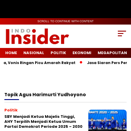
SCROLL TO CONTINUE WITH CONTENT
HOME
NASIONAL
POLITIK
EKONOMI
MEGAPOLITAN
la, Vonis Ringan Picu Amarah Rakyat
Jasa Siaran Pers Persr
Topik
Agus Harimurti Yudhoyono
Politik
SBY Menjadi Ketua Majelis Tinggi,
AHY Terpilih Menjadi Ketua Umum
Partai Demokrat Periode 2025 – 2030