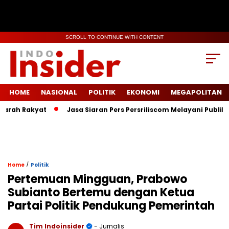
SCROLL TO CONTINUE WITH CONTENT
HOME
NASIONAL
POLITIK
EKONOMI
MEGAPOLITAN
h Rakyat
Jasa Siaran Pers Persriliscom Melayani Publikasi ke
/
Home
Politik
Pertemuan Mingguan, Prabowo
Subianto Bertemu dengan Ketua
Partai Politik Pendukung Pemerintah
Tim Indoinsider
- Jurnalis