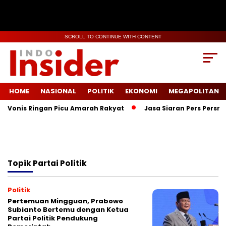
SCROLL TO CONTINUE WITH CONTENT
HOME
NASIONAL
POLITIK
EKONOMI
MEGAPOLITAN
, Vonis Ringan Picu Amarah Rakyat
Jasa Siaran Pers Persril
Topik
Partai Politik
Politik
Pertemuan Mingguan, Prabowo
Subianto Bertemu dengan Ketua
Partai Politik Pendukung