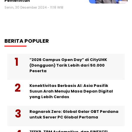
Pemerintah
Senin, 30 Desember 2024 - 11:18 WIB
BERITA POPULER
“2026 Campus Open Day” di CityUHK
(Dongguan) Tarik Lebih dari 50.000
Peserta
Konektivitas Berbasis AI: Asia Pasifik
Susun Arah Menuju Masa Depan Digital
yang Lebih Cerdas
Ragnarok Zero: Global Gelar OBT Perdana
untuk Server PC Global Pertama
ZEEKR, TPM Automotive, dan SINEXCEL