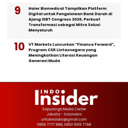
Haier Biomedical Tampilkan Platform
Digital untuk Pengelolaan Bank Darah di
Ajang ISBT Congress 2026, Perkuat
Transformasi sebagai Mitra Solusi
Menyeluruh
VT Markets Luncurkan “Finance Forward”,
Program CSR Lintasnegara yang
Meningkatkan Literasi Keuangan
Generasi Muda
Sapulangit Media Center
Jakarta - Indonesia
untukredaksi@gmail.com
0855 7777 888, 0853 1555 7788