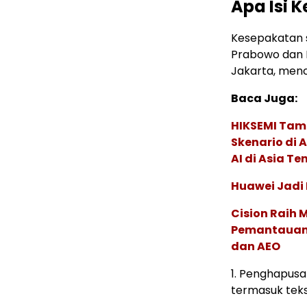
Apa Isi 
Kesepakatan s
Prabowo dan P
Jakarta, men
Baca Juga:
HIKSEMI Tam
Skenario di
AI di Asia T
Huawei Jadi
Cision Raih
Pemantauan d
dan AEO
1. Penghapusan
termasuk teks