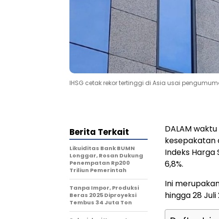
IHSG cetak rekor tertinggi di Asia usai pengumuma
DALAM waktu 
Berita Terkait
kesepakatan d
Likuiditas Bank BUMN
Indeks Harga
Longgar, Rosan Dukung
6,8%.
Penempatan Rp200
Triliun Pemerintah
Ini merupakan
Tanpa Impor, Produksi
hingga 28 Juli
Beras 2025 Diproyeksi
Tembus 34 Juta Ton