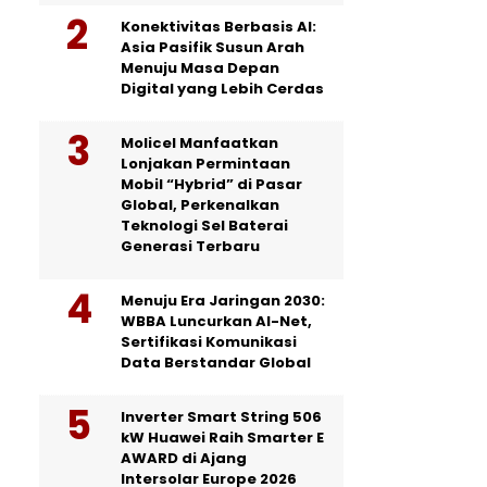
Konektivitas Berbasis AI:
Asia Pasifik Susun Arah
Menuju Masa Depan
Digital yang Lebih Cerdas
Molicel Manfaatkan
Lonjakan Permintaan
Mobil “Hybrid” di Pasar
Global, Perkenalkan
Teknologi Sel Baterai
Generasi Terbaru
Menuju Era Jaringan 2030:
WBBA Luncurkan AI-Net,
Sertifikasi Komunikasi
Data Berstandar Global
Inverter Smart String 506
kW Huawei Raih Smarter E
AWARD di Ajang
Intersolar Europe 2026