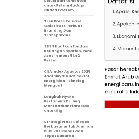
Daftar Isi
Solusi dari Kementan
untuk Petani Hadapi
Cuaca Ekstrem
Apa Isi K
Tren Press Release
Apakah In
Galeri Foto Perkuat
Branding Dan
Transparansi
Ekonomi T
SBSN Kuatkan Fondasi
Momentum
Keuangan Syariah, Porsi
Aset Tembus 51,42
Persen
Pasar bereaksi
CSA Index Agustus 2025
Emirat Arab 
Jadi Sinyal Kuat Sektor
Energi dan Teknologi
energi baru, in
Menguat
mineral di Ind
Langkah Nyata
Pertamina Drilling
Manfaatkan Flare Gas
untuk Rig
Strategi Press Release
Berbayar untuk Jaminan
Publikasi Cepat dan
Tepat Sasaran