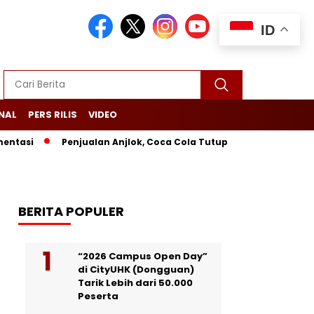
ID
NAL
PERS RILIS
VIDEO
Penjualan Anjlok, Coca Cola Tutup Pabrik di Bali
Lebih 
BERITA POPULER
“2026 Campus Open Day”
di CityUHK (Dongguan)
Tarik Lebih dari 50.000
Peserta