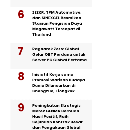
ZEEKR, TPM Automotive,
dan SINEXCEL Resmikan
Stasiun Pengisian Daya
Megawatt Tercepat di
Thailand
Ragnarok Zero: Global
Gelar OBT Perdana untuk
Server PC Global Pertama
Inisiatif Kerja sama
Promosi Warisan Budaya
Dunia Diluncurkan di
Chongzuo, Tiongkok
Peningkatan Strategis
Merek GENMA Berbuah
Hasil Positif, Raih
Sejumlah Kontrak Besar
dan Pengakuan Global