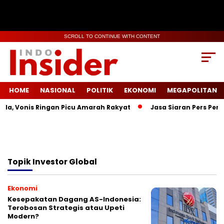
SCROLL TO CONTINUE WITH CONTENT
HOME
NASIONAL
POLITIK
EKONOMI
MEGAPOLITAN
la, Vonis Ringan Picu Amarah Rakyat
Jasa Siaran Pers Persr
Topik
Investor Global
Ekonomi
Kesepakatan Dagang AS-Indonesia:
Terobosan Strategis atau Upeti
Modern?