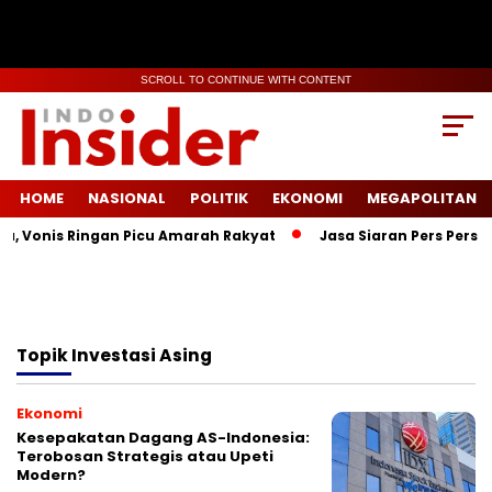
SCROLL TO CONTINUE WITH CONTENT
HOME
NASIONAL
POLITIK
EKONOMI
MEGAPOLITAN
a, Vonis Ringan Picu Amarah Rakyat
Jasa Siaran Pers Persri
Topik
Investasi Asing
Ekonomi
Kesepakatan Dagang AS-Indonesia:
Terobosan Strategis atau Upeti
Modern?