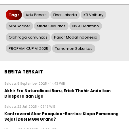
Tag :
Adu Penalti
Final Jakarta
KB Valbury
Mini Soccer
Mirae Sekuritas
NS Aji Martono
Olahraga Komunitas
Pasar Modal Indonesia
PROPAMI CUP VI 2025
Turnamen Sekuritas
BERITA TERKAIT
Selasa, 9 September 2025 - 14:43 WIB
Akhir Era Naturalisasi Baru, Erick Thohir Andalkan
Diaspora dan Liga
Selasa, 22 Juli 2025 - 09:19 WIB
Kontroversi Skor Pacquiao-Barrios: Siapa Pemenang
Sejati Duel MGM Grand?