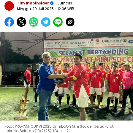
Tim Indoinsider
- Jurnalis
Minggu, 20 Juli 2025
- 12:06 WIB
Foto : PROPAMI CUP VI 2025 di TriboOn Mini Soccer, Jeruk Purut,
Jakarta Selatan (19/7/25). (Doc.Ist)