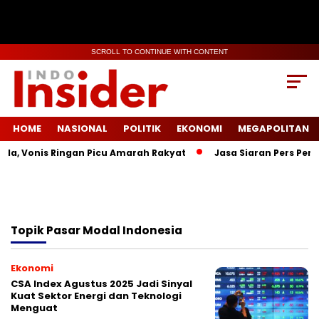
SCROLL TO CONTINUE WITH CONTENT
HOME
NASIONAL
POLITIK
EKONOMI
MEGAPOLITAN
la, Vonis Ringan Picu Amarah Rakyat
Jasa Siaran Pers Persr
Topik
Pasar Modal Indonesia
Ekonomi
CSA Index Agustus 2025 Jadi Sinyal
Kuat Sektor Energi dan Teknologi
Menguat