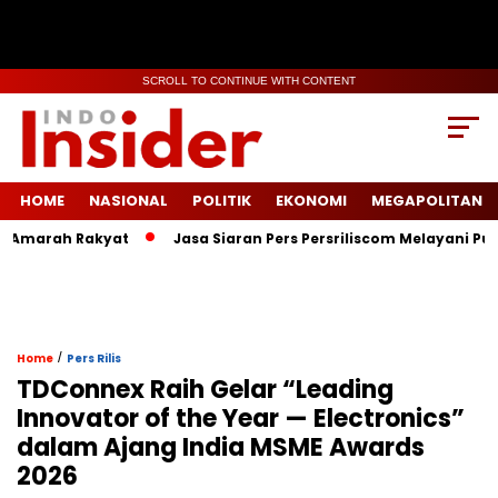
SCROLL TO CONTINUE WITH CONTENT
HOME
NASIONAL
POLITIK
EKONOMI
MEGAPOLITAN
marah Rakyat
Jasa Siaran Pers Persriliscom Melayani Publika
/
Home
Pers Rilis
TDConnex Raih Gelar “Leading
Innovator of the Year — Electronics”
dalam Ajang India MSME Awards
2026