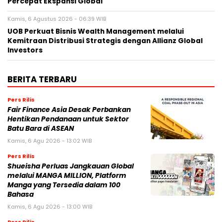
Percepat Ekspansi Global
Kamis, 6 Agustus 2026 - 06:39 WIB
UOB Perkuat Bisnis Wealth Management melalui
Kemitraan Distribusi Strategis dengan Allianz Global
Investors
BERITA TERBARU
Pers Rilis
Fair Finance Asia Desak Perbankan
Hentikan Pendanaan untuk Sektor
Batu Bara di ASEAN
Kamis, 6 Agu 2026 - 13:02 WIB
Pers Rilis
Shueisha Perluas Jangkauan Global
melalui MANGA MILLION, Platform
Manga yang Tersedia dalam 100
Bahasa
Kamis, 6 Agu 2026 - 13:00 WIB
Pers Rilis