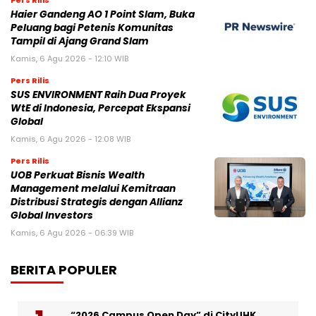
Haier Gandeng AO 1 Point Slam, Buka
Peluang bagi Petenis Komunitas
Tampil di Ajang Grand Slam
Kamis, 6 Agu 2026 - 12:10 WIB
Pers Rilis
SUS ENVIRONMENT Raih Dua Proyek
WtE di Indonesia, Percepat Ekspansi
Global
Kamis, 6 Agu 2026 - 12:08 WIB
Pers Rilis
UOB Perkuat Bisnis Wealth
Management melalui Kemitraan
Distribusi Strategis dengan Allianz
Global Investors
Kamis, 6 Agu 2026 - 06:39 WIB
BERITA POPULER
“2026 Campus Open Day” di CityUHK