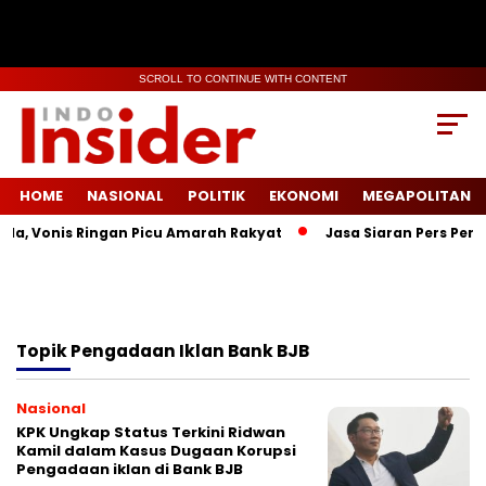
SCROLL TO CONTINUE WITH CONTENT
HOME
NASIONAL
POLITIK
EKONOMI
MEGAPOLITAN
la, Vonis Ringan Picu Amarah Rakyat
Jasa Siaran Pers Persr
Topik
Pengadaan Iklan Bank BJB
Nasional
KPK Ungkap Status Terkini Ridwan
Kamil dalam Kasus Dugaan Korupsi
Pengadaan iklan di Bank BJB