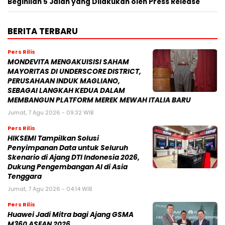
Beginilah 5 Jalan yang Dilakukan oleh Press Release
BERITA TERBARU
Pers Rilis
MONDEVITA MENGAKUISISI SAHAM
MAYORITAS DI UNDERSCORE DISTRICT,
PERUSAHAAN INDUK MAGLIANO,
SEBAGAI LANGKAH KEDUA DALAM
MEMBANGUN PLATFORM MEREK MEWAH ITALIA BARU
Jumat, 7 Agu 2026 - 09:32 WIB
Pers Rilis
HIKSEMI Tampilkan Solusi
Penyimpanan Data untuk Seluruh
Skenario di Ajang DTI Indonesia 2026,
Dukung Pengembangan AI di Asia
Tenggara
Jumat, 7 Agu 2026 - 04:14 WIB
Pers Rilis
Huawei Jadi Mitra bagi Ajang GSMA
M360 ASEAN 2026