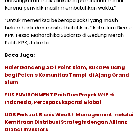
bersangkutan tidak dilakukan penahanan hari ini
karena penyidik masih membutuhkan waktu.”
“Untuk memeriksa beberapa saksi yang masih
belum hadir dan masih dibutuhkan,” kata Juru Bicara
KPK Tessa Mahardhika Sugiarto di Gedung Merah
Putih KPK, Jakarta.
Baca Juga:
Haier Gandeng AO 1 Point Slam, Buka Peluang
bagi Petenis Komunitas Tampil di Ajang Grand
Slam
SUS ENVIRONMENT Raih Dua Proyek WtE di
Indonesia, Percepat Ekspansi Global
UOB Perkuat Bisnis Wealth Management melalui
Kemitraan Distribusi Strategis dengan Allianz
Global Investors