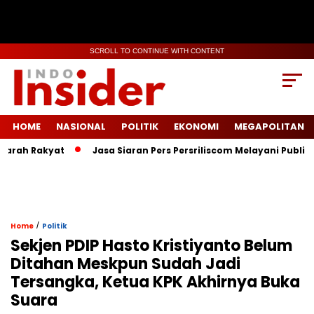
SCROLL TO CONTINUE WITH CONTENT
HOME
NASIONAL
POLITIK
EKONOMI
MEGAPOLITAN
h Rakyat
Jasa Siaran Pers Persriliscom Melayani Publikasi ke
/
Home
Politik
Sekjen PDIP Hasto Kristiyanto Belum
Ditahan Meskpun Sudah Jadi
Tersangka, Ketua KPK Akhirnya Buka
Suara