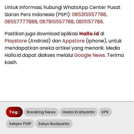
Untuk informasi, hubungi WhatsApp Center Pusat
Siaran Pers Indonesia (PSPI):
085315557788
,
08557777888
,
087815557788
,
08111157788
.
Pastikan juga download aplikasi
Hallo.id
di
Playstore
(Android) dan
Appstore
(iphone), untuk
mendapatkan aneka artikel yang menarik. Media
Hallo.id dapat diakses melalui
Google News
. Terima
kasih.
Tag :
Breaking News
Hasto Kristiyanto
KPK
Sekjen PDIP
Setyo Budiyanto