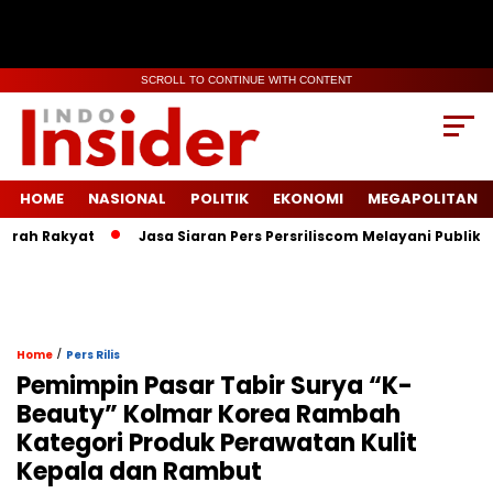
SCROLL TO CONTINUE WITH CONTENT
HOME
NASIONAL
POLITIK
EKONOMI
MEGAPOLITAN
 Rakyat
Jasa Siaran Pers Persriliscom Melayani Publikasi ke
/
Home
Pers Rilis
Pemimpin Pasar Tabir Surya “K-
Beauty” Kolmar Korea Rambah
Kategori Produk Perawatan Kulit
Kepala dan Rambut