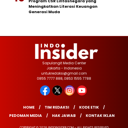
Program CSR Lintasnegara yang
Meningkatkan Literasi Keuangan
Generasi Muda
Sapulangit Media Center
Jakarta - Indonesia
untukredaksi@gmail.com
0855 7777 888, 0853 1555 7788
HOME
TIM REDAKSI
KODE ETIK
PEDOMAN MEDIA
HAK JAWAB
KONTAK IKLAN
COPYRIGHT © 2026 INDOINSIDER.COM - ALL RIGHTS RESERVED