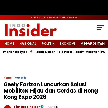
SCROLL TO CONTINUE WITH CONTENT
HOME
NASIONAL
POLITIK
EKONOMI
MEGAPOLITAN
arah Rakyat
Jasa Siaran Pers Persriliscom Melayani Publikas
/
Home
Pers Rilis
Geely Farizon Luncurkan Solusi
Mobilitas Hijau dan Cerdas di Hong
Kong Expo 2026
Tim Indoinsider
- Jurnalis