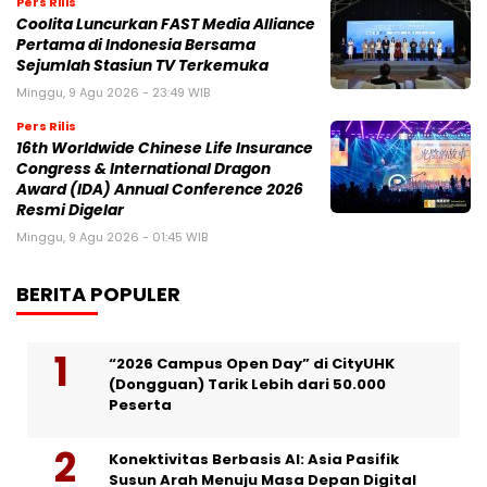
Pers Rilis
Coolita Luncurkan FAST Media Alliance
Pertama di Indonesia Bersama
Sejumlah Stasiun TV Terkemuka
Minggu, 9 Agu 2026 - 23:49 WIB
Pers Rilis
16th Worldwide Chinese Life Insurance
Congress & International Dragon
Award (IDA) Annual Conference 2026
Resmi Digelar
Minggu, 9 Agu 2026 - 01:45 WIB
BERITA POPULER
“2026 Campus Open Day” di CityUHK
(Dongguan) Tarik Lebih dari 50.000
Peserta
Konektivitas Berbasis AI: Asia Pasifik
Susun Arah Menuju Masa Depan Digital