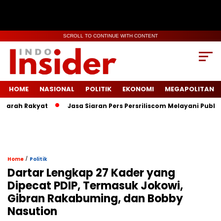
SCROLL TO CONTINUE WITH CONTENT
HOME
NASIONAL
POLITIK
EKONOMI
MEGAPOLITAN
h Rakyat
Jasa Siaran Pers Persriliscom Melayani Publikasi k
/
Home
Politik
Dartar Lengkap 27 Kader yang
Dipecat PDIP, Termasuk Jokowi,
Gibran Rakabuming, dan Bobby
Nasution