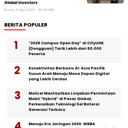
Global Investors
Kamis, 6 Agu 2026 - 06:39 WIB
BERITA POPULER
“2026 Campus Open Day” di CityUHK
(Dongguan) Tarik Lebih dari 50.000
Peserta
Konektivitas Berbasis AI: Asia Pasifik
Susun Arah Menuju Masa Depan Digital
yang Lebih Cerdas
Molicel Manfaatkan Lonjakan Permintaan
Mobil “Hybrid” di Pasar Global,
Perkenalkan Teknologi Sel Baterai
Generasi Terbaru
Menuju Era Jaringan 2030: WBBA