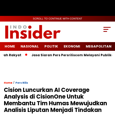
SCROLL TO CONTINUE WITH CONTENT
HOME
NASIONAL
POLITIK
EKONOMI
MEGAPOLITAN
h Rakyat
Jasa Siaran Pers Persriliscom Melayani Publikasi ke
/
Home
Pers Rilis
Cision Luncurkan AI Coverage
Analysis di CisionOne Untuk
Membantu Tim Humas Mewujudkan
Analisis Liputan Menjadi Tindakan