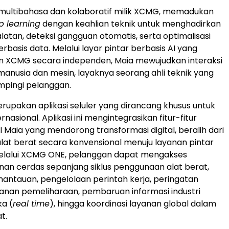
 multibahasa dan kolaboratif milik XCMG, memadukan
p learning
dengan keahlian teknik untuk menghadirkan
latan, deteksi gangguan otomatis, serta optimalisasi
rbasis data. Melalui layar pintar berbasis AI yang
 XCMG secara independen, Maia mewujudkan interaksi
manusia dan mesin, layaknya seorang ahli teknik yang
mpingi pelanggan.
pakan aplikasi seluler yang dirancang khusus untuk
nasional. Aplikasi ini mengintegrasikan fitur-fitur
 Maia yang mendorong transformasi digital, beralih dari
lat berat secara konvensional menuju layanan pintar
Melalui XCMG ONE, pelanggan dapat mengakses
nan cerdas sepanjang siklus penggunaan alat berat,
mantauan, pengelolaan perintah kerja, peringatan
anan pemeliharaan, pembaruan informasi industri
ka (
real time
), hingga koordinasi layanan global dalam
t.