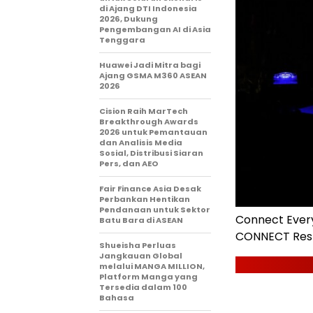
di Ajang DTI Indonesia
2026, Dukung
Pengembangan AI di Asia
Tenggara
Huawei Jadi Mitra bagi
Ajang GSMA M360 ASEAN
2026
Cision Raih MarTech
Breakthrough Awards
2026 untuk Pemantauan
dan Analisis Media
Sosial, Distribusi Siaran
Pers, dan AEO
Fair Finance Asia Desak
Perbankan Hentikan
Pendanaan untuk Sektor
Connect Every
Batu Bara di ASEAN
CONNECT Resh
Shueisha Perluas
Jangkauan Global
melalui MANGA MILLION,
Platform Manga yang
Tersedia dalam 100
Bahasa