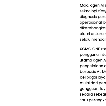
Maia, agen AI
teknologi
dee
diagnosis pera
operasional be
dikembangkan
alami antara 
selalu menda
XCMG ONE meru
pengguna inter
utama agen AI
pengelolaan a
berbasis AI. 
berbagai laya
mulai dari pe
gangguan, lay
secara seketi
satu perangka