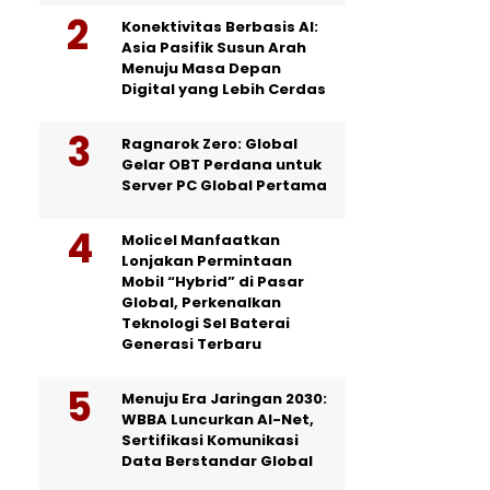
Konektivitas Berbasis AI:
Asia Pasifik Susun Arah
Menuju Masa Depan
Digital yang Lebih Cerdas
Ragnarok Zero: Global
Gelar OBT Perdana untuk
Server PC Global Pertama
Molicel Manfaatkan
Lonjakan Permintaan
Mobil “Hybrid” di Pasar
Global, Perkenalkan
Teknologi Sel Baterai
Generasi Terbaru
Menuju Era Jaringan 2030:
WBBA Luncurkan AI-Net,
Sertifikasi Komunikasi
Data Berstandar Global