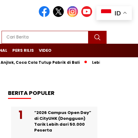
ID
NAL
PERS RILIS
VIDEO
 Coca Cola Tutup Pabrik di Bali
Lebih dari 200 Orang Bentrok
BERITA POPULER
“2026 Campus Open Day”
di CityUHK (Dongguan)
Tarik Lebih dari 50.000
Peserta