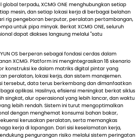
al global terpadu, XCMG ONE menghubungkan setiap
iap mesin, dan setiap lokasi kerja di berbagai belahan
dari rig pengeboran berputar, peralatan pertambangan,
ompa untuk pipa minyak. Berkat XCMG ONE, seluruh
ional dapat diakses langsung melalui "satu
 HANYUN OS berperan sebagai fondasi cerdas dalam
anan XCMG. Platform ini mengintegrasikan 18 skenario
r konstruksi ke dalam matriks digital pintar yang
 peralatan, lokasi kerja, dan sistem manajemen.
si tersebut, data terus berkembang dan dimanfaatkan
bagai aplikasi. Hasilnya, efisiensi meningkat berkat siklus
ih singkat, alur operasional yang lebih lancar, dan waktu
ng lebih rendah. Sistem ini turut mengoptimalkan
ional dengan menghemat konsumsi bahan bakar,
rekuensi kerusakan peralatan, serta memangkas
ga kerja di lapangan. Dari sisi keselamatan kerja,
ndukung pengurangan risiko melalui sistem peringatan