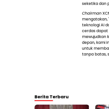
seketika dan 
Chairman
XCM
mengatakan, 
teknologi AI d
cerdas dapat 
mewujudkan ko
depan, kami i
untuk membang
tanpa batas, 
Berita Terbaru