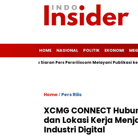
HOME
NASIONAL
POLITIK
EKONOMI
MEG
at
Jasa Siaran Pers Persriliscom Melayani Publikasi ke Lebih
Home
Pers Rilis
/
XCMG CONNECT Hubung
dan Lokasi Kerja Men
Industri Digital