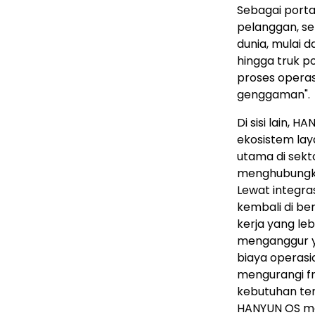
Sebagai port
pelanggan, set
dunia, mulai 
hingga truk p
proses operas
genggaman".
Di sisi lain,
ekosistem lay
utama di sekto
menghubungkan
Lewat integra
kembali di ber
kerja yang leb
menganggur ya
biaya operas
mengurangi f
kebutuhan tena
HANYUN OS me