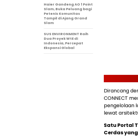
Haier Gandeng AO 1 Point
Slam, Buka Peluang bagi
Petenis Komunitas
Tampil di Ajang Grand
Slam
SUS ENVIRONMENT Raih
Dua Proyek WtE di
Indonesia, Percepat
Ekspansi Global
Dirancang de
CONNECT meng
pengelolaan l
lewat arsitek
Satu Portal 
Cerdas yang