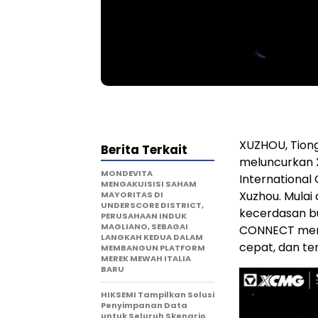
XUZHOU, Tion
Berita Terkait
meluncurkan 
MONDEVITA
International
MENGAKUISISI SAHAM
Xuzhou. Mulai
MAYORITAS DI
UNDERSCORE DISTRICT,
kecerdasan bu
PERUSAHAAN INDUK
MAGLIANO, SEBAGAI
CONNECT mend
LANGKAH KEDUA DALAM
cepat, dan te
MEMBANGUN PLATFORM
MEREK MEWAH ITALIA
BARU
HIKSEMI Tampilkan Solusi
Penyimpanan Data
untuk Seluruh Skenario