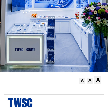
A
A
A