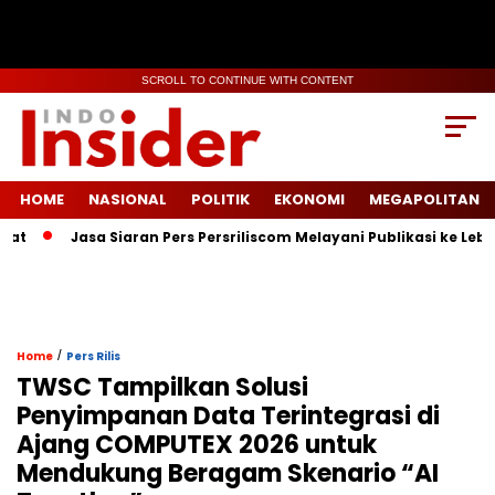
SCROLL TO CONTINUE WITH CONTENT
HOME
NASIONAL
POLITIK
EKONOMI
MEGAPOLITAN
Jasa Siaran Pers Persriliscom Melayani Publikasi ke Lebih dar
/
Home
Pers Rilis
TWSC Tampilkan Solusi
Penyimpanan Data Terintegrasi di
Ajang COMPUTEX 2026 untuk
Mendukung Beragam Skenario “AI