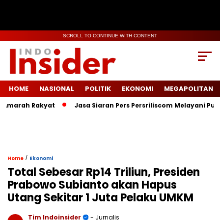
SCROLL TO CONTINUE WITH CONTENT
HOME
NASIONAL
POLITIK
EKONOMI
MEGAPOLITAN
marah Rakyat
Jasa Siaran Pers Persriliscom Melayani Publika
/
Home
Ekonomi
Total Sebesar Rp14 Triliun, Presiden
Prabowo Subianto akan Hapus
Utang Sekitar 1 Juta Pelaku UMKM
Tim Indoinsider
- Jurnalis