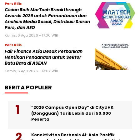
Pers Rilis
Cision Raih MarTech Breakthrough
Awards 2026 untuk Pemantauan dan
Analisis Media Sosial, Distribusi Siaran
Pers, dan AEO
Kamis, 6 Agu 2026 - 17:00 WIB
Pers Rilis
Fair Finance Asia Desak Perbankan
Hentikan Pendanaan untuk Sektor
Batu Bara di ASEAN
Kamis, 6 Agu 2026 - 13:02 WIB
BERITA POPULER
“2026 Campus Open Day” di CityUHK
(Dongguan) Tarik Lebih dari 50.000
Peserta
Konektivitas Berbasis AI: Asia Pasifik