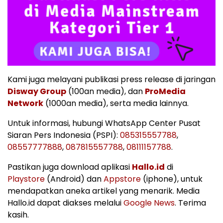
Kami juga melayani publikasi press release di jaringan
Disway Group
(100an media), dan
ProMedia
Network
(1000an media), serta media lainnya.
Untuk informasi, hubungi WhatsApp Center Pusat
Siaran Pers Indonesia (PSPI):
085315557788
,
08557777888
,
087815557788
,
08111157788
.
Pastikan juga download aplikasi
Hallo.id
di
Playstore
(Android) dan
Appstore
(iphone), untuk
mendapatkan aneka artikel yang menarik. Media
Hallo.id dapat diakses melalui
Google News
. Terima
kasih.