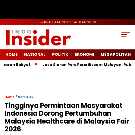
SCROLL TO CONTINUE WITH CONTENT
HOME
NASIONAL
POLITIK
EKONOMI
MEGAPOLITAN
ah Rakyat
Jasa Siaran Pers Persriliscom Melayani Publikasi k
/
Home
Pers Rilis
Tingginya Permintaan Masyarakat
Indonesia Dorong Pertumbuhan
Malaysia Healthcare di Malaysia Fair
2026