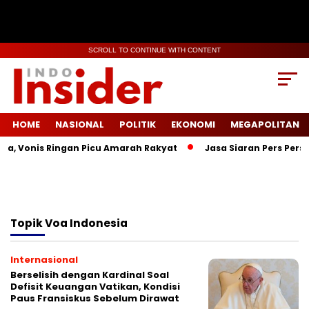
SCROLL TO CONTINUE WITH CONTENT
HOME
NASIONAL
POLITIK
EKONOMI
MEGAPOLITAN
la, Vonis Ringan Picu Amarah Rakyat
Jasa Siaran Pers Persr
Topik
Voa Indonesia
Internasional
Berselisih dengan Kardinal Soal
Defisit Keuangan Vatikan, Kondisi
Paus Fransiskus Sebelum Dirawat