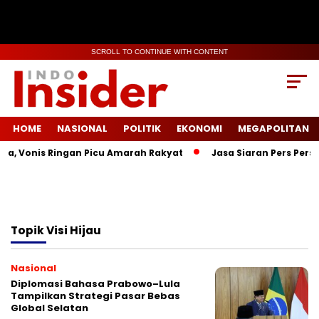
SCROLL TO CONTINUE WITH CONTENT
HOME
NASIONAL
POLITIK
EKONOMI
MEGAPOLITAN
la, Vonis Ringan Picu Amarah Rakyat
Jasa Siaran Pers Persr
Topik
Visi Hijau
Nasional
Diplomasi Bahasa Prabowo–Lula
Tampilkan Strategi Pasar Bebas
Global Selatan