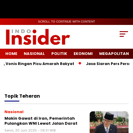
SCROLL TO CONTINUE WITH CONTENT
HOME
NASIONAL
POLITIK
EKONOMI
MEGAPOLITAN
a, Vonis Ringan Picu Amarah Rakyat
Jasa Siaran Pers Persri
Topik
Teheran
Nasional
Makin Gawat di Iran, Pemerintah
Pulangkan WNI Lewat Jalan Darat
Senin, 30 Juni 2025 - 08:31 WIB