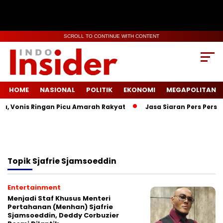
SCROLL TO CONTINUE WITH CONTENT
HOME
NASIONAL
POLITIK
EKONOMI
MEGAPOLITAN
a, Vonis Ringan Picu Amarah Rakyat
Jasa Siaran Pers Persri
Topik
Sjafrie Sjamsoeddin
Entertainment
Menjadi Staf Khusus Menteri
Pertahanan (Menhan) Sjafrie
Sjamsoeddin, Deddy Corbuzier