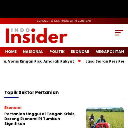
SCROLL TO CONTINUE WITH CONTENT
HOME
NASIONAL
POLITIK
EKONOMI
MEGAPOLITAN
la, Vonis Ringan Picu Amarah Rakyat
Jasa Siaran Pers Persr
Topik
Sektor Pertanian
Ekonomi
Pertanian Unggul di Tengah Krisis,
Dorong Ekonomi RI Tumbuh
Signifikan