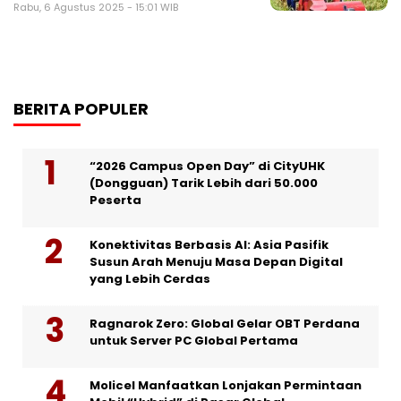
Rabu, 6 Agustus 2025 - 15:01 WIB
BERITA POPULER
“2026 Campus Open Day” di CityUHK
(Dongguan) Tarik Lebih dari 50.000
Peserta
Konektivitas Berbasis AI: Asia Pasifik
Susun Arah Menuju Masa Depan Digital
yang Lebih Cerdas
Ragnarok Zero: Global Gelar OBT Perdana
untuk Server PC Global Pertama
Molicel Manfaatkan Lonjakan Permintaan