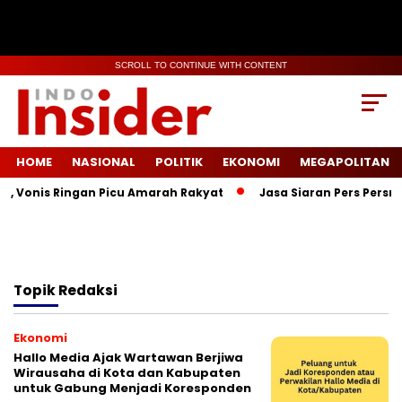
SCROLL TO CONTINUE WITH CONTENT
HOME
NASIONAL
POLITIK
EKONOMI
MEGAPOLITAN
a, Vonis Ringan Picu Amarah Rakyat
Jasa Siaran Pers Persril
Topik
Redaksi
Ekonomi
Hallo Media Ajak Wartawan Berjiwa
Wirausaha di Kota dan Kabupaten
untuk Gabung Menjadi Koresponden