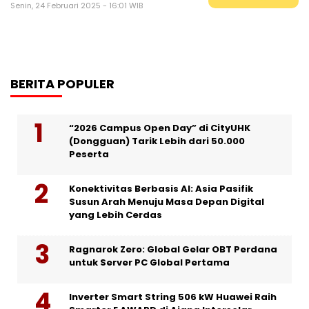
Senin, 24 Februari 2025 - 16:01 WIB
BERITA POPULER
“2026 Campus Open Day” di CityUHK
(Dongguan) Tarik Lebih dari 50.000
Peserta
Konektivitas Berbasis AI: Asia Pasifik
Susun Arah Menuju Masa Depan Digital
yang Lebih Cerdas
Ragnarok Zero: Global Gelar OBT Perdana
untuk Server PC Global Pertama
Inverter Smart String 506 kW Huawei Raih