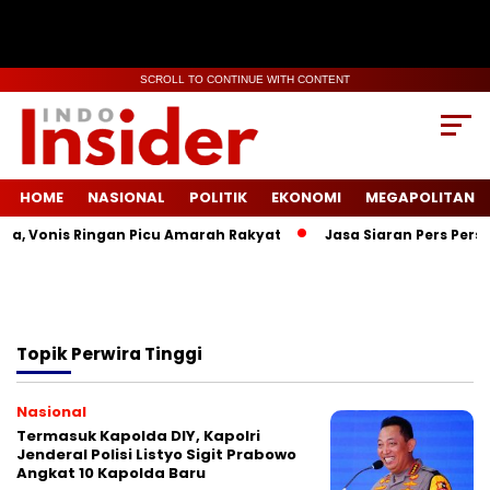
SCROLL TO CONTINUE WITH CONTENT
HOME
NASIONAL
POLITIK
EKONOMI
MEGAPOLITAN
la, Vonis Ringan Picu Amarah Rakyat
Jasa Siaran Pers Persr
Topik
Perwira Tinggi
Nasional
Termasuk Kapolda DIY, Kapolri
Jenderal Polisi Listyo Sigit Prabowo
Angkat 10 Kapolda Baru