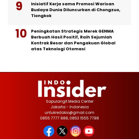
Inisiatif Kerja sama Promosi Warisan
Budaya Dunia Diluncurkan di Chongzuo,
Tiongkok
Peningkatan Strategis Merek GENMA
Berbuah Hasil Positif, Raih Sejumlah
Kontrak Besar dan Pengakuan Global
atas Teknologi Otomasi
Sapulangit Media Center
Jakarta - Indonesia
untukredaksi@gmail.com
0855 7777 888, 0853 1555 7788