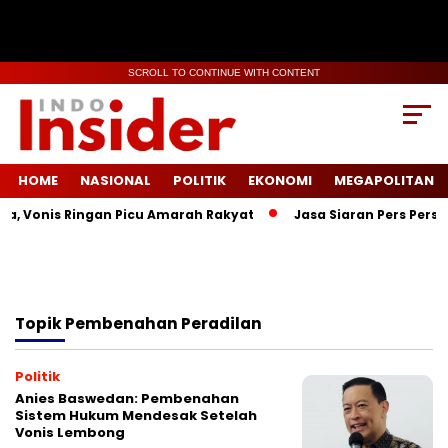
SCROLL TO CONTINUE WITH CONTENT
HOME
NASIONAL
POLITIK
EKONOMI
MEGAPOLITAN
a, Vonis Ringan Picu Amarah Rakyat
Jasa Siaran Pers Persri
Topik
Pembenahan Peradilan
Politik
Anies Baswedan: Pembenahan
Sistem Hukum Mendesak Setelah
Vonis Lembong