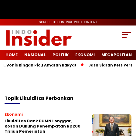
SCROLL TO CONTINUE WITH CONTENT
HOME
NASIONAL
POLITIK
EKONOMI
MEGAPOLITAN
a, Vonis Ringan Picu Amarah Rakyat
Jasa Siaran Pers Persri
Topik
Likuiditas Perbankan
Ekonomi
Likuiditas Bank BUMN Longgar,
Rosan Dukung Penempatan Rp200
Triliun Pemerintah