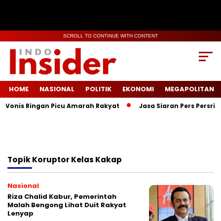
SCROLL TO CONTINUE WITH CONTENT
HOME
NASIONAL
POLITIK
EKONOMI
MEGAPOLITAN
, Vonis Ringan Picu Amarah Rakyat
Jasa Siaran Pers Persrili
Topik
Koruptor Kelas Kakap
Nasional
Riza Chalid Kabur, Pemerintah
Malah Bengong Lihat Duit Rakyat
Lenyap