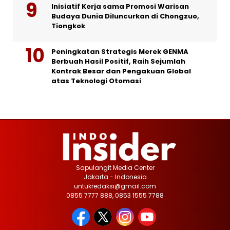
Inisiatif Kerja sama Promosi Warisan
Budaya Dunia Diluncurkan di Chongzuo,
Tiongkok
Peningkatan Strategis Merek GENMA
Berbuah Hasil Positif, Raih Sejumlah
Kontrak Besar dan Pengakuan Global
atas Teknologi Otomasi
Sapulangit Media Center
Jakarta - Indonesia
untukredaksi@gmail.com
0855 7777 888, 0853 1555 7788