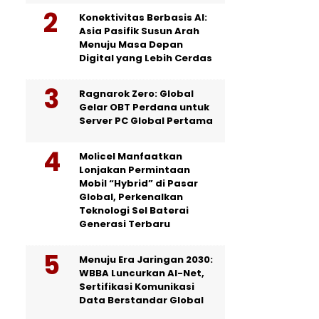
Konektivitas Berbasis AI:
Asia Pasifik Susun Arah
Menuju Masa Depan
Digital yang Lebih Cerdas
Ragnarok Zero: Global
Gelar OBT Perdana untuk
Server PC Global Pertama
Molicel Manfaatkan
Lonjakan Permintaan
Mobil “Hybrid” di Pasar
Global, Perkenalkan
Teknologi Sel Baterai
Generasi Terbaru
Menuju Era Jaringan 2030:
WBBA Luncurkan AI-Net,
Sertifikasi Komunikasi
Data Berstandar Global