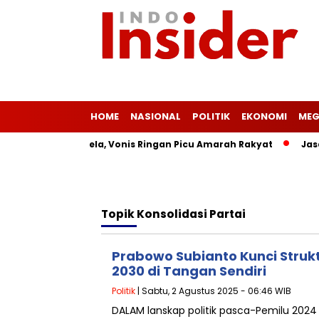
HOME
NASIONAL
POLITIK
EKONOMI
MEG
N Masih Merajalela, Vonis Ringan Picu Amarah Rakyat
Jasa S
Topik
Konsolidasi Partai
Prabowo Subianto Kunci Struk
2030 di Tangan Sendiri
Politik
| Sabtu, 2 Agustus 2025 - 06:46 WIB
DALAM lanskap politik pasca-Pemilu 202