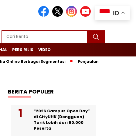
ID
NAL
PERS RILIS
VIDEO
ia Online Berbagai Segmentasi
Penjualan Anjlok, Coca Cola Tu
BERITA POPULER
“2026 Campus Open Day”
di CityUHK (Dongguan)
Tarik Lebih dari 50.000
Peserta