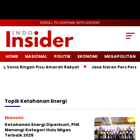
SCROLL TO CONTINUE WITH CONTENT
HOME
NASIONAL
POLITIK
EKONOMI
MEGAPOLITAN
a, Vonis Ringan Picu Amarah Rakyat
Jasa Siaran Pers Persri
Topik
Ketahanan Energi
Ekonomi
Ketahanan Energi Diperkuat, PHE
Menangi Kategori Hulu Migas
Terbaik 2025