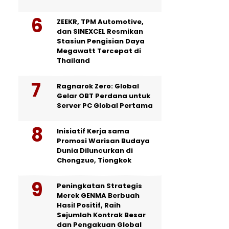
ZEEKR, TPM Automotive,
dan SINEXCEL Resmikan
Stasiun Pengisian Daya
Megawatt Tercepat di
Thailand
Ragnarok Zero: Global
Gelar OBT Perdana untuk
Server PC Global Pertama
Inisiatif Kerja sama
Promosi Warisan Budaya
Dunia Diluncurkan di
Chongzuo, Tiongkok
Peningkatan Strategis
Merek GENMA Berbuah
Hasil Positif, Raih
Sejumlah Kontrak Besar
dan Pengakuan Global