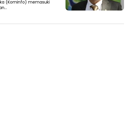
tika (Kominfo) memasuki
tan…