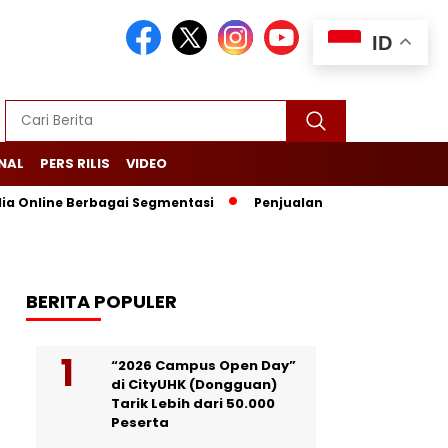
ID
NAL
PERS RILIS
VIDEO
a Online Berbagai Segmentasi
Penjualan Anjlok, Coca Cola Tut
BERITA POPULER
“2026 Campus Open Day”
di CityUHK (Dongguan)
Tarik Lebih dari 50.000
Peserta