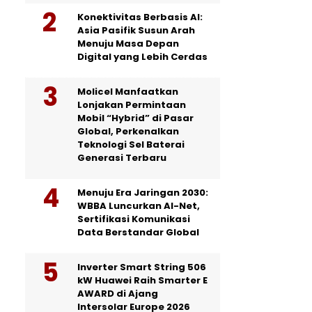
Konektivitas Berbasis AI:
Asia Pasifik Susun Arah
Menuju Masa Depan
Digital yang Lebih Cerdas
Molicel Manfaatkan
Lonjakan Permintaan
Mobil “Hybrid” di Pasar
Global, Perkenalkan
Teknologi Sel Baterai
Generasi Terbaru
Menuju Era Jaringan 2030:
WBBA Luncurkan AI-Net,
Sertifikasi Komunikasi
Data Berstandar Global
Inverter Smart String 506
kW Huawei Raih Smarter E
AWARD di Ajang
Intersolar Europe 2026