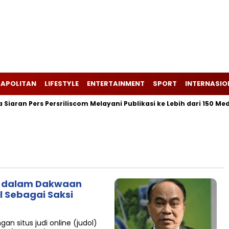
APOLITAN
LIFESTYLE
ENTERTAINMENT
SPORT
INTERNASIO
iaran Pers Persriliscom Melayani Publikasi ke Lebih dari 150 Medi
ul dalam Dakwaan
l Sebagai Saksi
an situs judi online (judol)