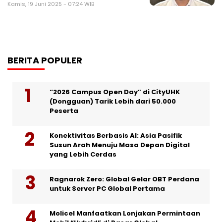
Kamis, 19 Juni 2025 - 07:24 WIB
BERITA POPULER
“2026 Campus Open Day” di CityUHK
(Dongguan) Tarik Lebih dari 50.000
Peserta
Konektivitas Berbasis AI: Asia Pasifik
Susun Arah Menuju Masa Depan Digital
yang Lebih Cerdas
Ragnarok Zero: Global Gelar OBT Perdana
untuk Server PC Global Pertama
Molicel Manfaatkan Lonjakan Permintaan