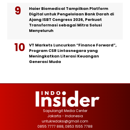
Haier Biomedical Tampilkan Platform
Digital untuk Pengelolaan Bank Darah di
Ajang ISBT Congress 2026, Perkuat
Transformasi sebagai Mitra Solusi
Menyeluruh
VT Markets Luncurkan “Finance Forward”,
Program CSR Lintasnegara yang
Meningkatkan Literasi Keuangan
Generasi Muda
Sapulangit Media Center
Jakarta - Indonesia
untukredaksi@gmail.com
0855 7777 888, 0853 1555 7788