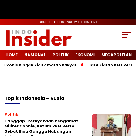
SCROLL TO CONTINUE WITH CONTENT
HOME
NASIONAL
POLITIK
EKONOMI
MEGAPOLITAN
a, Vonis Ringan Picu Amarah Rakyat
Jasa Siaran Pers Persri
Topik
Indonesia – Rusia
Politik
Tanggapi Pernyataan Pengamat
Militer Connie, Ketum PPM Berto
Sebut Bisa Ganggu Hubungan