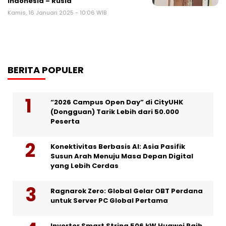
Indonesia – Rusia
Kamis, 16 Januari 2025 - 10:06 WIB
BERITA POPULER
“2026 Campus Open Day” di CityUHK
(Dongguan) Tarik Lebih dari 50.000
Peserta
Konektivitas Berbasis AI: Asia Pasifik
Susun Arah Menuju Masa Depan Digital
yang Lebih Cerdas
Ragnarok Zero: Global Gelar OBT Perdana
untuk Server PC Global Pertama
Inverter Smart String 506 kW Huawei Raih