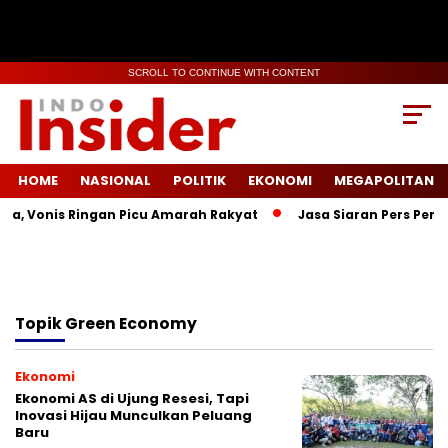
SCROLL TO CONTINUE WITH CONTENT
HOME
NASIONAL
POLITIK
EKONOMI
MEGAPOLITAN
la, Vonis Ringan Picu Amarah Rakyat
Jasa Siaran Pers Persr
Topik
Green Economy
Ekonomi
Ekonomi AS di Ujung Resesi, Tapi
Inovasi Hijau Munculkan Peluang
Baru