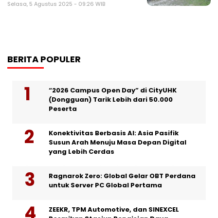
Selasa, 5 Agustus 2025 - 09:26 WIB
BERITA POPULER
“2026 Campus Open Day” di CityUHK
(Dongguan) Tarik Lebih dari 50.000
Peserta
Konektivitas Berbasis AI: Asia Pasifik
Susun Arah Menuju Masa Depan Digital
yang Lebih Cerdas
Ragnarok Zero: Global Gelar OBT Perdana
untuk Server PC Global Pertama
ZEEKR, TPM Automotive, dan SINEXCEL