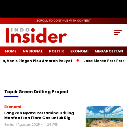
SCROLL TO CONTINUE WITH CONTENT
HOME
NASIONAL
POLITIK
EKONOMI
MEGAPOLITAN
a, Vonis Ringan Picu Amarah Rakyat
Jasa Siaran Pers Persri
Topik
Green Drilling Project
Ekonomi
Langkah Nyata Pertamina Drilling
Manfaatkan Flare Gas untuk Rig
Senin, 11 Agustus 2025 - 14:24 WIB