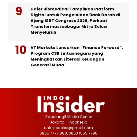
Haier Biomedical Tampilkan Platform
Digital untuk Pengelolaan Bank Darah di
Ajang ISBT Congress 2026, Perkuat
Transformasi sebagai Mitra Solusi
Menyeluruh
VT Markets Luncurkan “Finance Forward”,
Program CSR Lintasnegara yang
Meningkatkan Literasi Keuangan
Generasi Muda
Sapulangit Media Center
Jakarta - Indonesia
untukredaksi@gmail.com
0855 7777 888, 0853 1555 7788