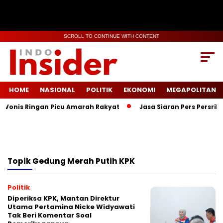
SCROLL TO CONTINUE WITH CONTENT
HOME
NASIONAL
POLITIK
EKONOMI
MEGAPOLITAN
 Vonis Ringan Picu Amarah Rakyat
Jasa Siaran Pers Persrili
Topik
Gedung Merah Putih KPK
Politik
Diperiksa KPK, Mantan Direktur
Utama Pertamina Nicke Widyawati
Tak Beri Komentar Soal