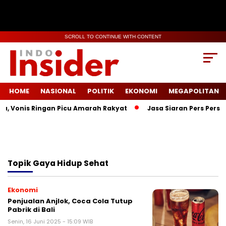
SCROLL TO CONTINUE WITH CONTENT
HOME
NASIONAL
POLITIK
EKONOMI
MEGAPOLITAN
a, Vonis Ringan Picu Amarah Rakyat
Jasa Siaran Pers Persri
Topik
Gaya Hidup Sehat
Ekonomi
Penjualan Anjlok, Coca Cola Tutup
Pabrik di Bali
Senin, 16 Juni 2025 - 15:09 WIB