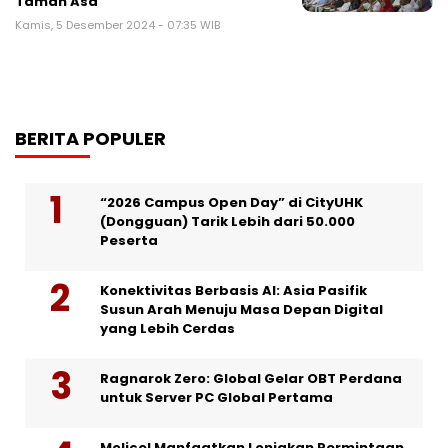
Taman Asa
Kamis, 5 Desember 2024 - 07:35 WIB
BERITA POPULER
“2026 Campus Open Day” di CityUHK
(Dongguan) Tarik Lebih dari 50.000
Peserta
Konektivitas Berbasis AI: Asia Pasifik
Susun Arah Menuju Masa Depan Digital
yang Lebih Cerdas
Ragnarok Zero: Global Gelar OBT Perdana
untuk Server PC Global Pertama
Molicel Manfaatkan Lonjakan Permintaan