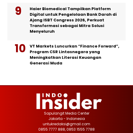
Haier Biomedical Tampilkan Platform
Digital untuk Pengelolaan Bank Darah di
Ajang ISBT Congress 2026, Perkuat
Transformasi sebagai Mitra Solusi
Menyeluruh
VT Markets Luncurkan “Finance Forward”,
Program CSR Lintasnegara yang
Meningkatkan Literasi Keuangan
Generasi Muda
Sapulangit Media Center
Jakarta - Indonesia
untukredaksi@gmail.com
0855 7777 888, 0853 1555 7788