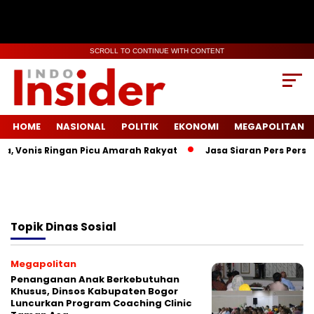
SCROLL TO CONTINUE WITH CONTENT
HOME
NASIONAL
POLITIK
EKONOMI
MEGAPOLITAN
a, Vonis Ringan Picu Amarah Rakyat
Jasa Siaran Pers Persri
Topik
Dinas Sosial
Megapolitan
Penanganan Anak Berkebutuhan
Khusus, Dinsos Kabupaten Bogor
Luncurkan Program Coaching Clinic