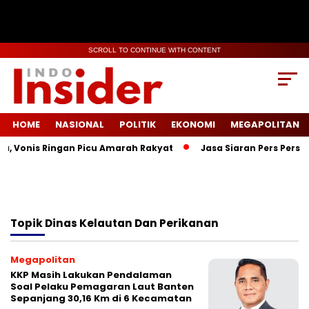
SCROLL TO CONTINUE WITH CONTENT
HOME
NASIONAL
POLITIK
EKONOMI
MEGAPOLITAN
a, Vonis Ringan Picu Amarah Rakyat
Jasa Siaran Pers Persri
Topik
Dinas Kelautan Dan Perikanan
Megapolitan
KKP Masih Lakukan Pendalaman
Soal Pelaku Pemagaran Laut Banten
Sepanjang 30,16 Km di 6 Kecamatan