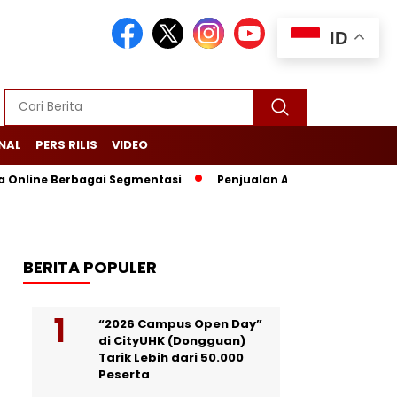
ID
NAL
PERS RILIS
VIDEO
 Online Berbagai Segmentasi
Penjualan Anjlok, Coca Cola Tutu
BERITA POPULER
“2026 Campus Open Day”
di CityUHK (Dongguan)
Tarik Lebih dari 50.000
Peserta