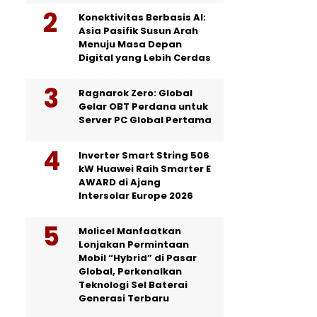
Konektivitas Berbasis AI:
Asia Pasifik Susun Arah
Menuju Masa Depan
Digital yang Lebih Cerdas
Ragnarok Zero: Global
Gelar OBT Perdana untuk
Server PC Global Pertama
Inverter Smart String 506
kW Huawei Raih Smarter E
AWARD di Ajang
Intersolar Europe 2026
Molicel Manfaatkan
Lonjakan Permintaan
Mobil “Hybrid” di Pasar
Global, Perkenalkan
Teknologi Sel Baterai
Generasi Terbaru