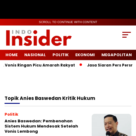
SCROLL TO CONTINUE WITH CONTENT
HOME
NASIONAL
POLITIK
EKONOMI
MEGAPOLITAN
, Vonis Ringan Picu Amarah Rakyat
Jasa Siaran Pers Persril
Topik
Anies Baswedan Kritik Hukum
Politik
Anies Baswedan: Pembenahan
Sistem Hukum Mendesak Setelah
Vonis Lembong